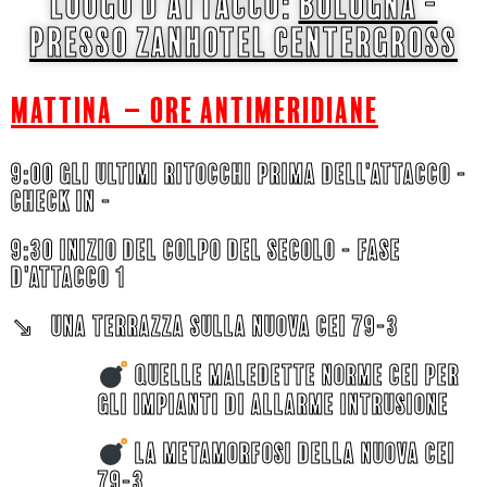
luogo d'attacco:
bologna -
PRESSO ZANHOTEL CENTERGROSS
mattina – ORE ANTIMERIDIANE
9:00 GLI ULTIMI RITOCCHI PRIMA DELL'ATTACCO -
check in -
9:30 INIZIO DEL COLPO DEL SECOLO - FASE
D'ATTACCO 1
↘︎ UNA TERRAZZA sulla nuova CEi 79-3
QUELLE MALEDETTE NORME CEI PER
GLI IMPIANTI DI ALLARME INTRUSIONE
LA METAMORFOSI DELLA NUOVA CEI
79-3